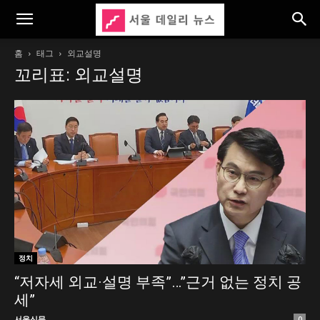
홈
태그
외교설명
꼬리표: 외교설명
정치
“저자세 외교·설명 부족”…”근거 없는 정치 공
세”
서울신문
0