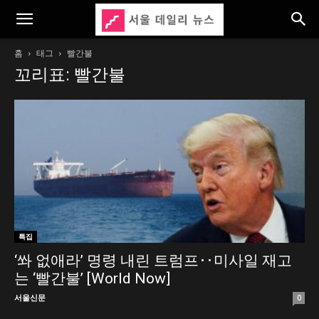
홈
태그
빨간불
꼬리표: 빨간불
특집
‘쏴 없애라’ 명령 내린 트럼프‥미사일 재고
는 ‘빨간불’ [World Now]
서울신문
0