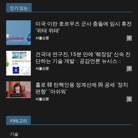
인기 있는
미국·이란 호르무즈 군사 충돌에 임시 휴전
‘위태 위태’
서울신문
0
건국대 연구진, 15분 만에 ‘췌장암’ 신속 진
단하는 기술 개발 :: 공감언론 뉴시스 ::
서울신문
0
홀로 韓 탄핵인용 정계선에 與 공세 `정치
편향` `아쉬워`
서울신문
0
카테고리
기술