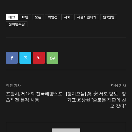
태그
10만
모든
박영선
사퇴
서울시민에게
원3인방
정치민주당
이전 기사
다음 기사
포항시, 제15회 전국해양스포
[정치오늘] 吳-安 서로 양보… 장
츠제전 본격 시동
기표·윤상현 “솔로몬 재판의 친
모 같다”