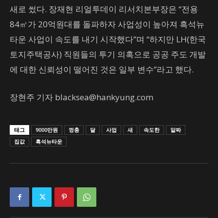
새로 썼다. 장재현 리얼투데이 리서치본부장은 “전용
84㎡가 20억원대를 돌파하자 사업성이 높아져 흑석뉴
타운 사업이 속도를 내기 시작했다”며 “하지만 LH(한국
토지주택공사) 직원들의 투기 의혹으로 공공 주도 개발
에 대한 신뢰성이 떨어진 것은 일부 변수”라고 했다.
장현주 기자
blacksea@hankyung.com
태그
9000만원
껑충
달
사업
새
속도한
알짜
집값
흑석뉴타운