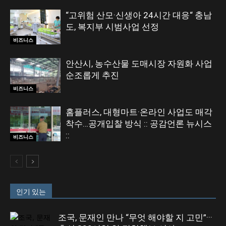
“고위험 산모·신생아 24시간 대응“ 충남
도, 복지부 시범사업 선정
비즈니스
안산시, 농수산물 도매시장 자원화 사업
순조롭게 추진
비즈니스
홈플러스, 대형마트·온라인 사업도 매각
착수…공개입찰 방식 :: 공감언론 뉴시스
::
비즈니스
인기 있는
조국, 문재인 만나 “무엇 해야할 지 고민”···