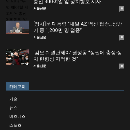
총선 300여일 앞 정치행보 시사
서울신문
0
[정치]문 대통령 “내일 AZ 백신 접종…상반
기 중 1,200만 명 접종”
서울신문
0
‘김오수 결단해야’ 권성동 “정권에 충성·정
치 편향성 지적한 것”
서울신문
0
카테고리
기술
뉴스
비즈니스
스포츠