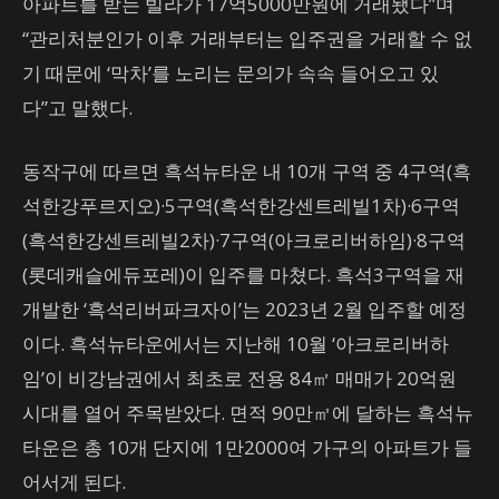
아파트를 받는 빌라가 17억5000만원에 거래됐다”며
“관리처분인가 이후 거래부터는 입주권을 거래할 수 없
기 때문에 ‘막차’를 노리는 문의가 속속 들어오고 있
다”고 말했다.
동작구에 따르면 흑석뉴타운 내 10개 구역 중 4구역(흑
석한강푸르지오)·5구역(흑석한강센트레빌1차)·6구역
(흑석한강센트레빌2차)·7구역(아크로리버하임)·8구역
(롯데캐슬에듀포레)이 입주를 마쳤다. 흑석3구역을 재
개발한 ‘흑석리버파크자이’는 2023년 2월 입주할 예정
이다. 흑석뉴타운에서는 지난해 10월 ‘아크로리버하
임’이 비강남권에서 최초로 전용 84㎡ 매매가 20억원
시대를 열어 주목받았다. 면적 90만㎡에 달하는 흑석뉴
타운은 총 10개 단지에 1만2000여 가구의 아파트가 들
어서게 된다.