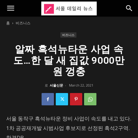
홈
비즈니스
비즈니스
알짜 흑석뉴타운 사업 속
도…한 달 새 집값 9000만
원 껑충
로
서울신문
-
March 22, 2021
서울 동작구 흑석뉴타운 정비 사업이 속도를 내고 있다.
1차 공공재개발 시범사업 후보지로 선정된 흑석2구역.
한경DB