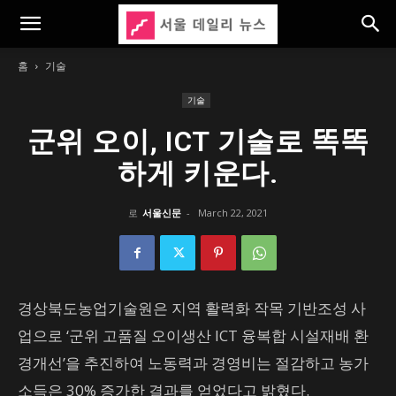
홈
기술
기술
군위 오이, ICT 기술로 똑똑
하게 키운다.
로
서울신문
-
March 22, 2021
경상북도농업기술원은 지역 활력화 작목 기반조성 사
업으로 ‘군위 고품질 오이생산 ICT 융복합 시설재배 환
경개선’을 추진하여 노동력과 경영비는 절감하고 농가
소득은 30% 증가한 결과를 얻었다고 밝혔다.