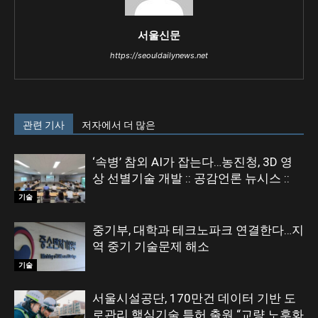
서울신문
https://seouldailynews.net
관련 기사
저자에서 더 많은
‘속병’ 참외 AI가 잡는다…농진청, 3D 영
상 선별기술 개발 :: 공감언론 뉴시스 ::
기술
중기부, 대학과 테크노파크 연결한다…지
역 중기 기술문제 해소
기술
서울시설공단, 170만건 데이터 기반 도
로관리 핵심기술 특허 출원 “교량 노후화