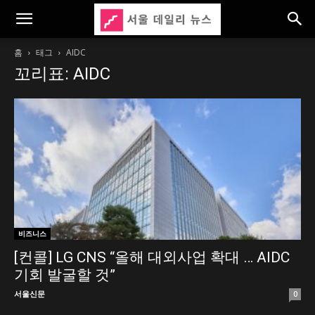
홈
태그
AIDC
꼬리표: AIDC
비즈니스
[컨콜] LG CNS “올해 대외사업 확대 … AIDC
기회 발굴할 것”
서울신문
0