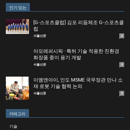
인기 있는
[G-스포츠클럽] 김포 리듬체조 G-스포츠클
럽
서울신문
0
아모레퍼시픽···특허 기술 적용한 친환경
화장품 종이 용기 개발
서울신문
0
이엠앤아이, 인도 MSME 국무장관 만나 소
재·로봇 기술 협력 논의
서울신문
0
카테고리
기술