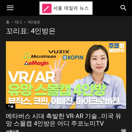
홈
태그
4인방은
꼬리표: 4인방은
기술
메타버스 시대 촉발한 VR·AR 기술…미국 유
망 스몰캡 4인방은 어디 주코노미TV
서울신문
0