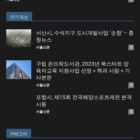
인기 있는
서산시, 수석지구 도시개발사업 ‘순항’ – 충
청뉴스
서울신문
0
구립 은뜨락도서관, 2023년 북스타트 양
육자교육 지원사업 선정 < 책과 사람 < 기
사본문
서울신문
0
포항시, 제15회 전국해양스포츠제전 본격
시동
서울신문
0
카테고리