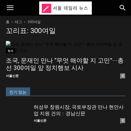
홈
태그
300여일
꼬리표: 300여일
뉴스
조국, 문재인 만나 “무엇 해야할 지 고민”···총
선 300여일 앞 정치행보 시사
서울신문
0
인기 있는
허성무 창원시장, 국토부장관 만나 현안사
업 지원 건의 :: 경남신문
서울신문
0