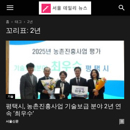
홈
태그
2년
꼬리표: 2년
기술
평택시, 농촌진흥사업 기술보급 분야 2년 연
속 ‘최우수’
서울신문
0