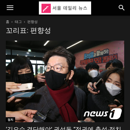
홈
태그
편향성
꼬리표: 편향성
정치
‘김오수 결단해야’ 권성동 “정권에 충성·정치