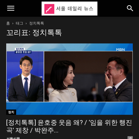
홈
태그
정치톡톡
꼬리표: 정치톡톡
정치
[정치톡톡] 윤호중 웃음 왜? / ‘임을 위한 행진
곡’ 제창 / 박완주...
서울신문
0