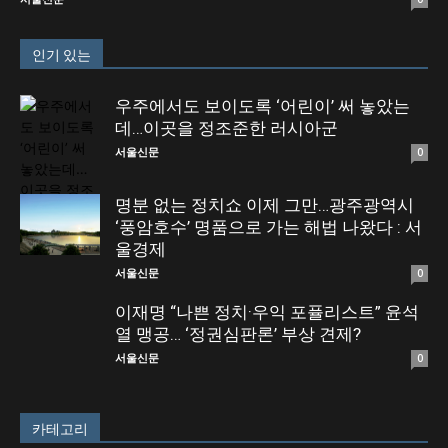
인기 있는
우주에서도 보이도록 ‘어린이’ 써 놓았는
데…이곳을 정조준한 러시아군
서울신문
0
명분 없는 정치쇼 이제 그만…광주광역시
‘풍암호수’ 명품으로 가는 해법 나왔다 : 서
울경제
서울신문
0
이재명 “나쁜 정치·우익 포퓰리스트” 윤석
열 맹공… ‘정권심판론’ 부상 견제?
서울신문
0
카테고리