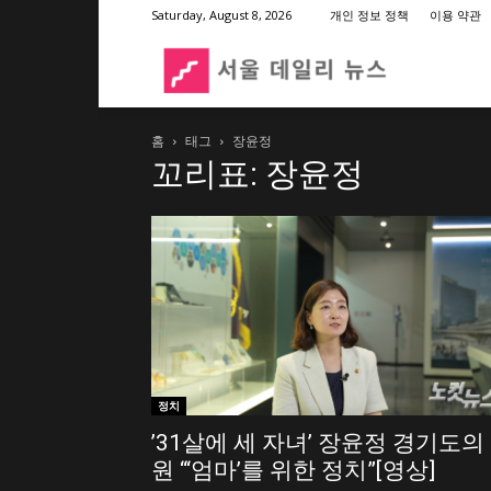
Saturday, August 8, 2026
개인 정보 정책
이용 약관
서
홈
태그
장윤정
울
꼬리표: 장윤정
데
일
리
정치
’31살에 세 자녀’ 장윤정 경기도의
뉴
원 “‘엄마’를 위한 정치”[영상]