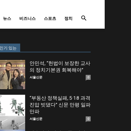
뉴스
비즈니스
스포츠
정치
인기 있는
안민석, “헌법이 보장한 교사
의 정치기본권 회복해야”
서울신문
0
“부동산 정책실패, 5·18 과격
진압 빗댔다” 신문 만평 일파
만파
서울신문
0