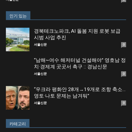
인기 있는
경북테크노파크, AI 돌봄 지원 로봇 보급
시범 사업 추진
서울신문
0
“남해~여수 해저터널 건설해야” 영호남 정
치·경제계 곳곳서 촉구 :: 경남신문
서울신문
0
“우크라 평화안 28개→19개로 조항 축소…
영토·나토 문제는 남겨둬”
서울신문
0
카테고리