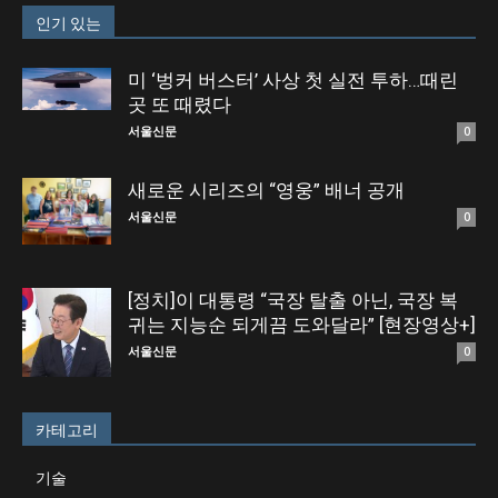
인기 있는
미 ‘벙커 버스터’ 사상 첫 실전 투하…때린
곳 또 때렸다
서울신문
0
새로운 시리즈의 “영웅” 배너 공개
서울신문
0
[정치]이 대통령 “국장 탈출 아닌, 국장 복
귀는 지능순 되게끔 도와달라” [현장영상+]
서울신문
0
카테고리
기술