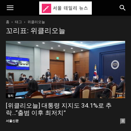
홈
태그
위클리오늘
꼬리표: 위클리오늘
정치
[위클리오늘] 대통령 지지도 34.1%로 추
락…“출범 이후 최저치”
서울신문
0