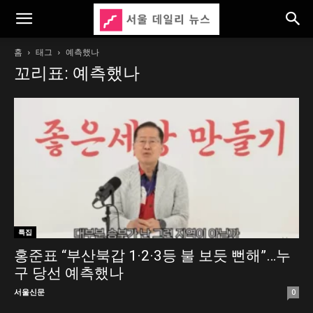
홈
태그
예측했나
꼬리표: 예측했나
특집
홍준표 “부산북갑 1·2·3등 불 보듯 뻔해”…누
구 당선 예측했나
서울신문
0