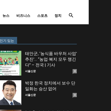
뉴스
비즈니스
스포츠
정치
인기 있는
태안군, ‘농식품 바우처 사업’
추진’… “농업·복지 모두 챙긴
다” – 전국 | 기사
서울신문
0
박정 한국 정치에서 보수 단
일화는 승산 없어
서울신문
0