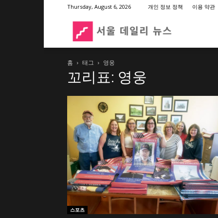
Thursday, August 6, 2026
개인 정보 정책
이용 약관
서
홈
태그
영웅
울
꼬리표: 영웅
데
일
리
뉴
스포츠