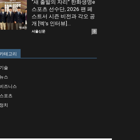
“새 출발의 자리” 한화생명e
스포츠 선수단, 2026 팬 페
스트서 시즌 비전과 각오 공
개 [엑’s 인터뷰]...
서울신문
0
카테고리
기술
뉴스
비즈니스
스포츠
정치