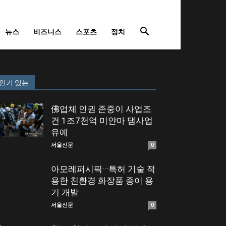
뉴스
비즈니스
스포츠
정치
인기 있는
佛업체 인권 존중이 사업조
건 1조7천억 미얀마 댐사업
유예
서울신문
0
아모레퍼시픽···특허 기술 적
용한 친환경 화장품 종이 용
기 개발
서울신문
0