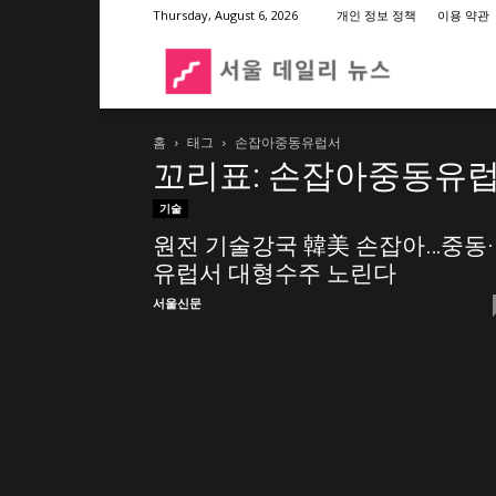
Thursday, August 6, 2026
개인 정보 정책
이용 약관
서
홈
태그
손잡아중동유럽서
울
꼬리표: 손잡아중동유
기술
데
원전 기술강국 韓美 손잡아…중동·
유럽서 대형수주 노린다
일
서울신문
리
뉴