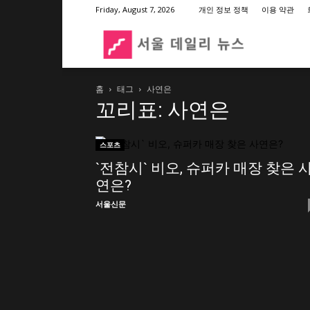
Friday, August 7, 2026
개인 정보 정책
이용 약관
서
홈
태그
사연은
울
꼬리표: 사연은
데
스포츠
`전참시` 비오, 슈퍼카 매장 찾은 
연은?
일
서울신문
리
뉴