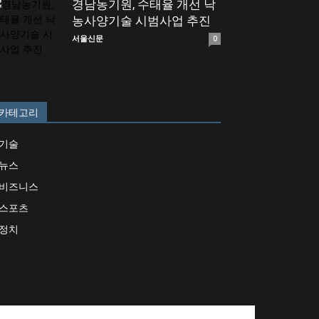
경남농기원, 수태율 개선 낙
농사양기술 시범사업 추진
서울신문
0
카테고리
기술
뉴스
비즈니스
스포츠
정치