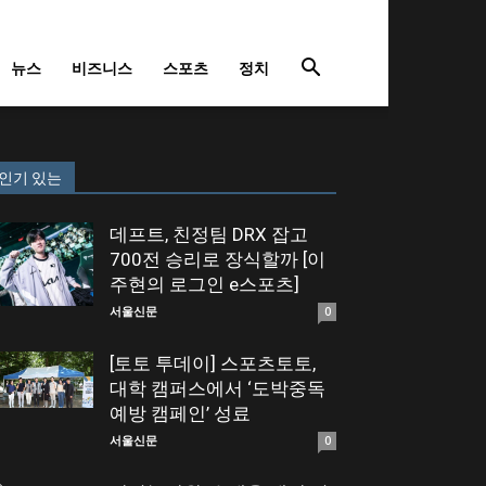
뉴스
비즈니스
스포츠
정치
인기 있는
데프트, 친정팀 DRX 잡고
700전 승리로 장식할까 [이
주현의 로그인 e스포츠]
서울신문
0
[토토 투데이] 스포츠토토,
대학 캠퍼스에서 ‘도박중독
예방 캠페인’ 성료
서울신문
0