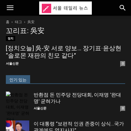
홈
태그
吳安
꼬리표: 吳安
정치
[정치오늘] 吳-安 서로 양보… 장기표·윤상현
“솔로몬 재판의 친모 같다”
서울신문
0
인기 있는
반환점 돈 민주당 전당대회, 이재명 ‘완대
명’ 굳혀가나
서울신문
0
이 대통령 “보편적 인권 존중이 상식…국가
관계에도 역지사지”