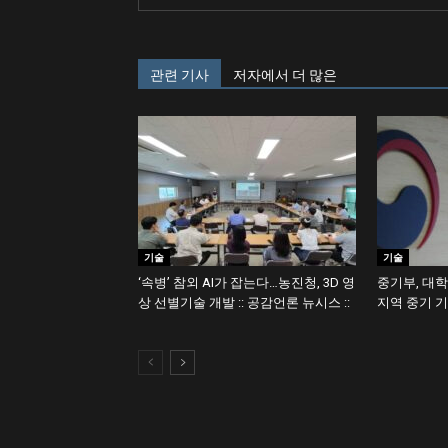
관련 기사
저자에서 더 많은
기술
기술
‘속병’ 참외 AI가 잡는다…농진청, 3D 영
중기부, 대
상 선별기술 개발 :: 공감언론 뉴시스 ::
지역 중기 