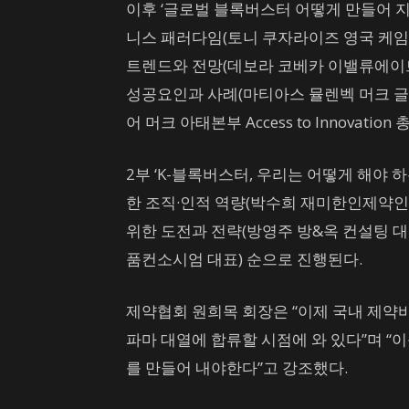
이후 ‘글로벌 블록버스터 어떻게 만들어 
니스 패러다임(토니 쿠자라이즈 영국 케
트렌드와 전망(데보라 코베카 이밸류에이트
성공요인과 사례(마티아스 뮬렌벡 머크 
어 머크 아태본부 Access to Innovat
2부 ‘K-블록버스터, 우리는 어떻게 해야
한 조직·인적 역량(박수희 재미한인제약인협
위한 도전과 전략(방영주 방&옥 컨설팅 
품컨소시엄 대표) 순으로 진행된다.
제약협회 원희목 회장은 “이제 국내 제약
파마 대열에 합류할 시점에 와 있다”며 
를 만들어 내야한다”고 강조했다.