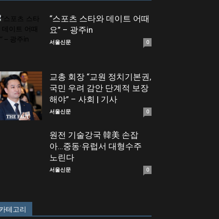
“스포츠 스타와 데이트 어때
요” – 광주in
서울신문
0
교총 회장 “교원 정치기본권,
국민 우려 감안 단계적 보장
해야” – 사회 | 기사
서울신문
0
원전 기술강국 韓美 손잡
아…중동·유럽서 대형수주
노린다
서울신문
0
카테고리