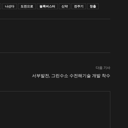
나선다
도전으로
블록버스터
신약
전주기
창출
다음 기사
서부발전, 그린수소 수전해기술 개발 착수