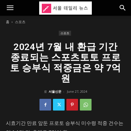
홈
스포츠
스포츠
2024년 7월 내 환급 기간
종료되는 스포츠토토 프로
토 승부식 적중금은 약 7억
원
로
서울신문
-
June 27, 2024
시효기간 만료 앞둔 프로토 승부식 미수령 적중 건수는