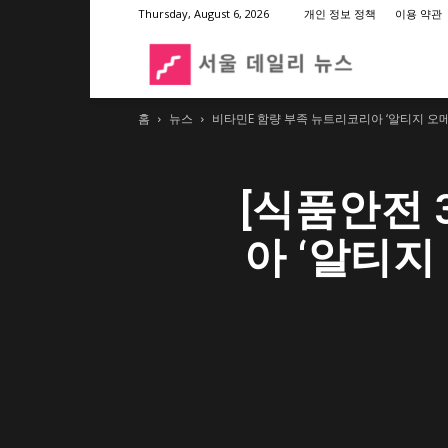
Thursday, August 6, 2026
개인 정보 정책
이용 약관
서
홈
뉴스
비타민E 함량 부족 뉴트리코리아 ‘알티지 오메가-3 
울
[식품안전 
데
아 ‘알티지 
일
리
뉴