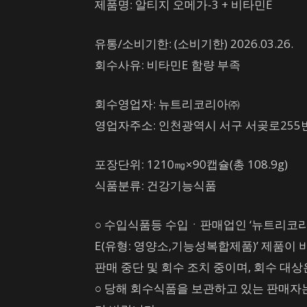
제품명
: 알티지 오메가-3 + 비타민E
유통/소비기한
: (소비기한) 2026.03.26.
회수사유
: 비타민E 함량 부족
회수영업자
: 뉴트리코리아㈜
영업자주소
: 인천광역시 서구 서곶로255번
포장단위
: 1210㎎×90캡슐(총 108.9g)
식품분류
: 건강기능식품
○ 수입식품등 수입ㆍ판매업인 ‘뉴트리코리
E(유형: 영양소,기능성복합제품)’ 제품이 
판매 중단 및 회수 조치 중이며, 회수 대상
○ 당해 회수식품을 보관하고 있는 판매자