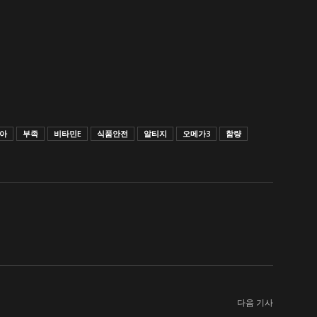
아
부족
비타민E
식품안전
알티지
오메가3
함량
다음 기사