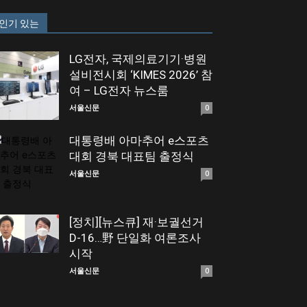
인기 있는
LG전자, 국제의료기기·병원
설비전시회 ‘KIMES 2026’ 참
여 – LG전자 뉴스룸
서울신문
0
대통령배 아마추어 e스포츠
대회 경북 대표팀 출정식
서울신문
0
[정치][뉴스큐] 재·보궐선거
D-16…野 단일화 여론조사
시작
서울신문
0