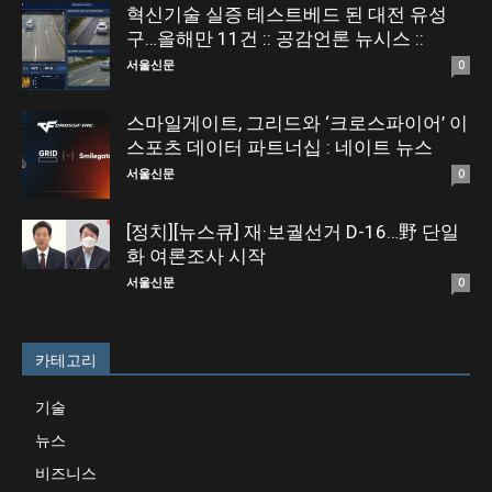
혁신기술 실증 테스트베드 된 대전 유성
구…올해만 11건 :: 공감언론 뉴시스 ::
서울신문
0
스마일게이트, 그리드와 ‘크로스파이어’ 이
스포츠 데이터 파트너십 : 네이트 뉴스
서울신문
0
[정치][뉴스큐] 재·보궐선거 D-16…野 단일
화 여론조사 시작
서울신문
0
카테고리
기술
뉴스
비즈니스