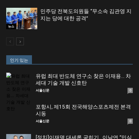
민주당 전북도의원들 “무소속 김관영 지
지는 당에 대한 공격”
뉴스
인기 있는
유럽 최대 반도체 연구소 찾은 이재용… 차
세대 기술 개발 신호탄
서울신문
0
포항시, 제15회 전국해양스포츠제전 본격
시동
서울신문
0
[정치]이재명 대세론 굳히기…이낙연 “민심