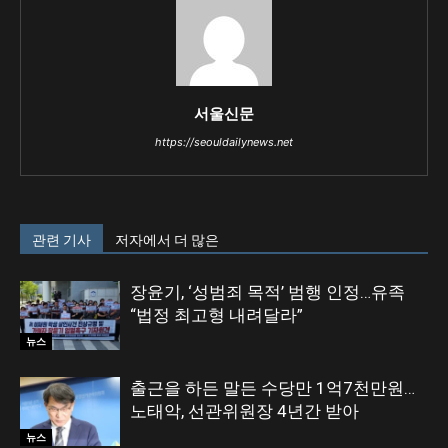
서울신문
https://seouldailynews.net
관련 기사
저자에서 더 많은
장윤기, ‘성범죄 목적’ 범행 인정…유족
“법정 최고형 내려달라”
뉴스
출근을 하든 말든 수당만 1억7천만원…
노태악, 선관위원장 4년간 받아
뉴스