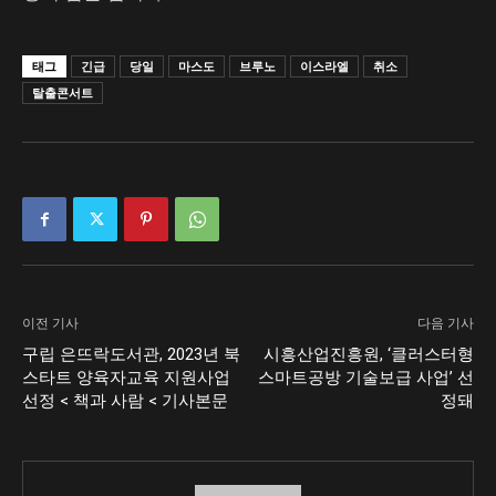
태그
긴급
당일
마스도
브루노
이스라엘
취소
탈출콘서트
이전 기사
다음 기사
구립 은뜨락도서관, 2023년 북
시흥산업진흥원, ‘클러스터형
스타트 양육자교육 지원사업
스마트공방 기술보급 사업’ 선
선정 < 책과 사람 < 기사본문
정돼