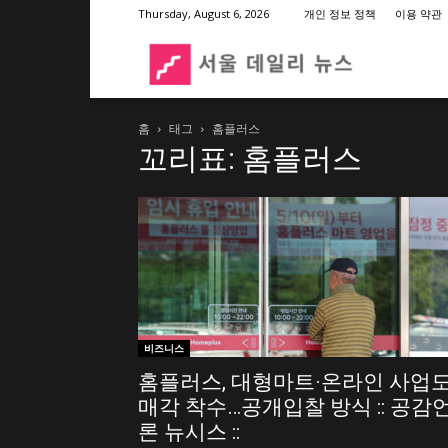
Thursday, August 6, 2026
개인 정보 정책
이용 약관
서
홈
태그
홈플러스
울
꼬리표: 홈플러스
데
일
리
비즈니스
홈플러스, 대형마트·온라인 사업
매각 착수…공개입찰 방식 :: 공감
뉴
론 뉴시스 ::