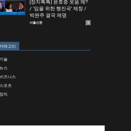
[정치톡톡] 윤호중 웃음 왜?
/ ‘임을 위한 행진곡’ 제창 /
박완주 결국 제명
서울신문
0
카테고리
기술
뉴스
비즈니스
스포츠
정치