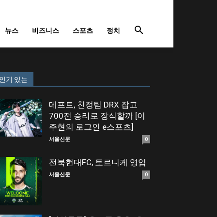
뉴스
비즈니스
스포츠
정치
인기 있는
데프트, 친정팀 DRX 잡고
700전 승리로 장식할까 [이
주현의 로그인 e스포츠]
서울신문
0
전북현대FC, 토르니케 영입
서울신문
0