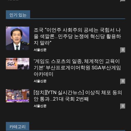
인기 있는
조국 “이언주 사회주의 공세는 국힘서 나
올 색깔론…민주당 논쟁에 혁신당 활용하
지 말라”
서울신문
0
‘게임도 스포츠의 일종, 체계적인 교육이
기본’ 부산프로게이머학원 SGA부산게임
아카데미
서울신문
0
[정치][YTN 실시간뉴스] 이상직 체포 동의
안 통과…21대 국회 2번째
서울신문
0
카테고리