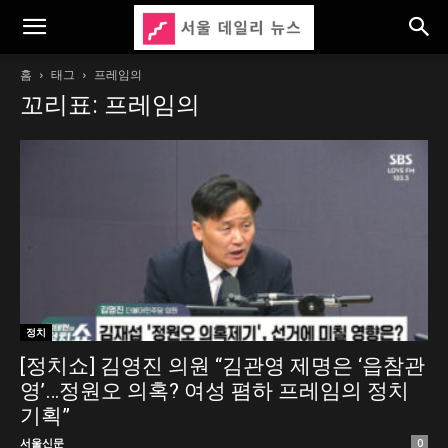
홈
태그
프레임의
꼬리표: 프레임의
정치
[정치쇼] 김영진 의원 “김관영 제명은 ‘읍참관
영’…정원오 의혹? 여성 폄하 프레임의 정치
기획”
서울신문
0