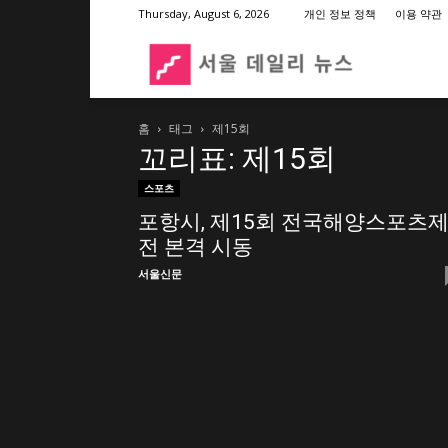
Thursday, August 6, 2026
개인 정보 정책
이용 약관
서
홈
태그
제15회
울
꼬리표: 제15회
스포츠
데
포항시, 제15회 전국해양스포츠
전 본격 시동
일
서울신문
리
뉴