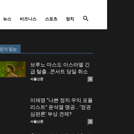
뉴스
비즈니스
스포츠
정치
인기 있는
브루노 마스도 이스라엘 긴
급 탈출…콘서트 당일 취소
서울신문
0
이재명 “나쁜 정치·우익 포퓰
리스트” 윤석열 맹공… ‘정권
심판론’ 부상 견제?
서울신문
0