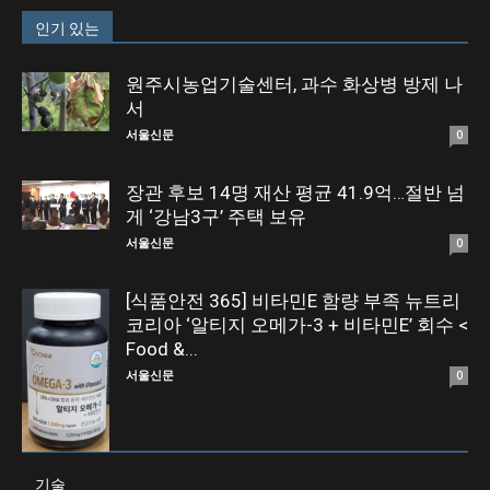
인기 있는
원주시농업기술센터, 과수 화상병 방제 나
서
서울신문
0
장관 후보 14명 재산 평균 41.9억…절반 넘
게 ‘강남3구’ 주택 보유
서울신문
0
[식품안전 365] 비타민E 함량 부족 뉴트리
코리아 ‘알티지 오메가-3 + 비타민E’ 회수 <
Food &...
서울신문
0
카테고리
기술