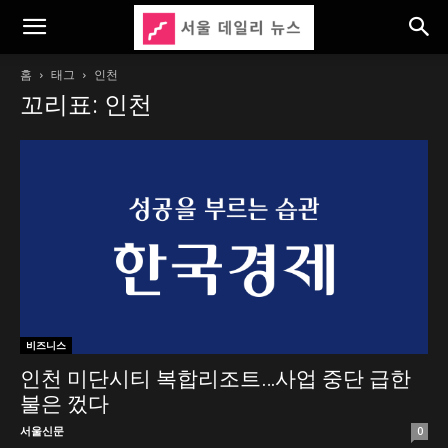
홈
태그
인천
꼬리표: 인천
비즈니스
인천 미단시티 복합리조트…사업 중단 급한
불은 껐다
서울신문
0