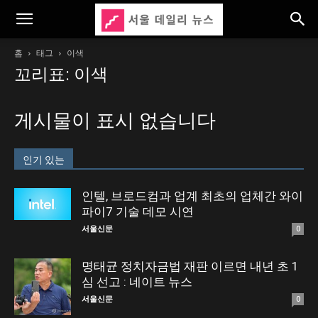
홈
태그
이색
꼬리표: 이색
게시물이 표시 없습니다
인기 있는
인텔, 브로드컴과 업계 최초의 업체간 와이
파이7 기술 데모 시연
서울신문
0
명태균 정치자금법 재판 이르면 내년 초 1
심 선고 : 네이트 뉴스
서울신문
0