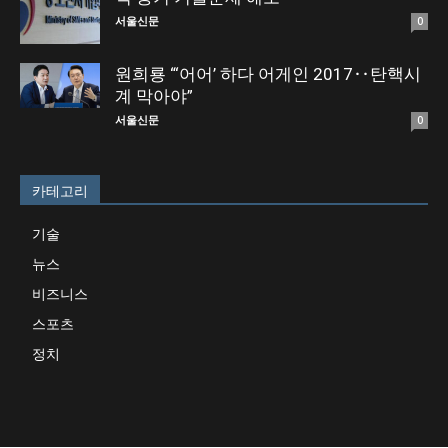
서울신문
0
원희룡 “‘어어’ 하다 어게인 2017‥탄핵시
계 막아야”
서울신문
0
카테고리
기술
뉴스
비즈니스
스포츠
정치