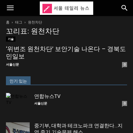
홈
태그
원천차단
꼬리표: 원천차단
기술
‘위변조 원천차단’ 보안기술 나온다 – 경북도
민일보
서울신문
0
인기 있는
연합뉴스TV
서울신문
0
중기부, 대학과 테크노파크 연결한다…지
역 중기 기술문제 해소