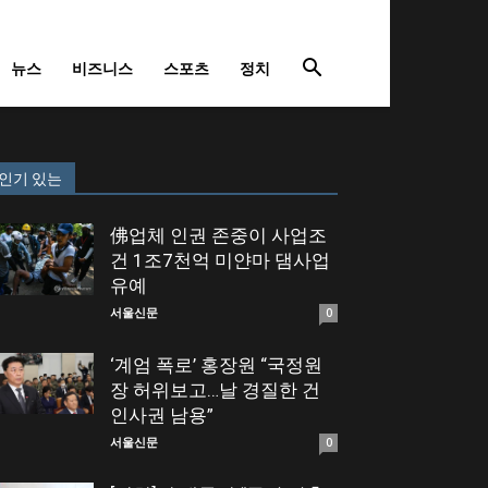
뉴스
비즈니스
스포츠
정치
인기 있는
佛업체 인권 존중이 사업조
건 1조7천억 미얀마 댐사업
유예
서울신문
0
‘계엄 폭로’ 홍장원 “국정원
장 허위보고…날 경질한 건
인사권 남용”
서울신문
0