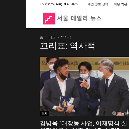
Thursday, August 6, 2026
개인 정보 정책
이용 약관
서
홈
태그
역사적
울
꼬리표: 역사적
데
일
리
정치
뉴
김병욱 “대장동 사업, 이재명식 실