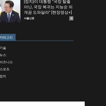
[정치]이 대통령 “국장 탈출
아닌, 국장 복귀는 지능순 되
게끔 도와달라” [현장영상+]
서울신문
0
카테고리
기술
뉴스
비즈니스
스포츠
정치