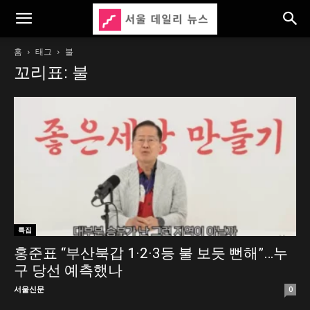
홈
태그
불
꼬리표: 불
특집
홍준표 “부산북갑 1·2·3등 불 보듯 뻔해”…누
구 당선 예측했나
서울신문
0