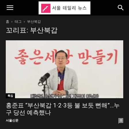
홈
태그
부산북갑
꼬리표: 부산북갑
특집
홍준표 “부산북갑 1·2·3등 불 보듯 뻔해”…누
구 당선 예측했나
서울신문
0