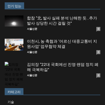
인기 있는
합참 “北, 발사 실패 분석 난해한 듯…추가
발사 상당한 시간 걸릴 것”
서울신문
0
이천시, 농·축협과 ‘어르신 대중교통비 지
원사업’ 업무협약 체결
서울신문
0
김의장 “22대 국회에선 진영·팬덤 정치 폐
해 극복하길”
서울신문
0
카테고리
기술