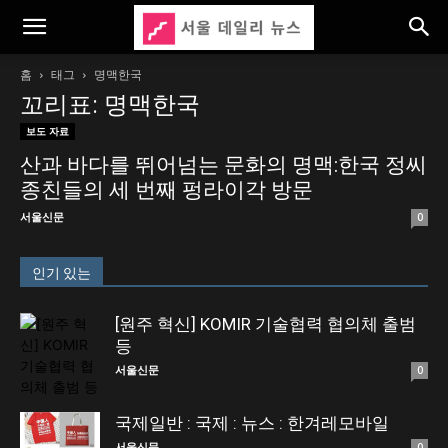
홈
태그
명맥한국
꼬리표: 명맥한국
보도 자료
산과 바다를 뛰어넘는 문화의 명맥:한국 정씨
종친들의 세 번째 펑라이각 방문
서울신문
0
인기 있는
[원주 혁신] KOMIR 기술협력 협의체 출범
등
서울신문
0
국제일반 : 국제 : 뉴스 : 한겨레모바일
서울신문
0