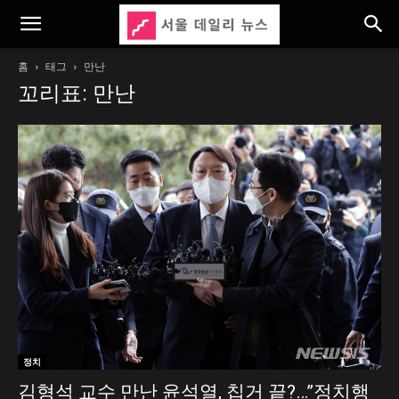
홈
태그
만난
꼬리표: 만난
정치
김형석 교수 만난 윤석열, 칩거 끝?…”정치행