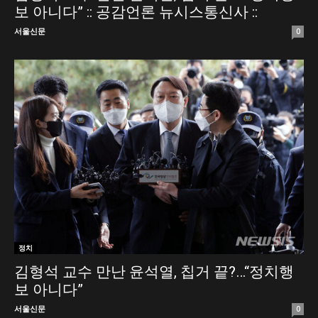
보 아니다” :: 공감언론 뉴시스통신사 ::
서울신문
0
정치
김형석 교수 만난 윤석열, 칩거 끝?…“정치행
보 아니다”
서울신문
0