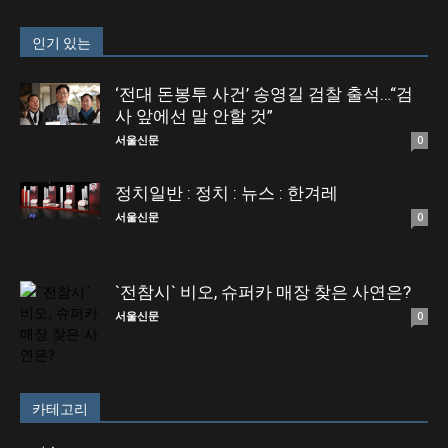
인기 있는
‘전대 돈봉투 사건’ 송영길 검찰 출석…“검
사 앞에선 말 안할 것”
서울신문
0
정치일반 : 정치 : 뉴스 : 한겨레
서울신문
0
`전참시` 비오, 슈퍼카 매장 찾은 사연은?
서울신문
0
카테고리