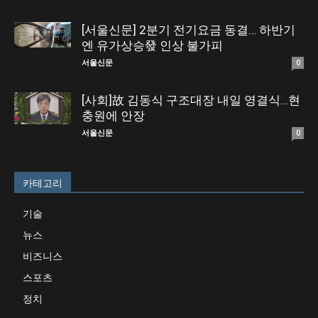
[서울신문] 2분기 전기요금 동결… 하반기
엔 유가상승發 인상 불가피
서울신문
0
[사회]故 김동식 구조대장 내일 영결식…현
충원에 안장
서울신문
0
카테고리
기술
뉴스
비즈니스
스포츠
정치