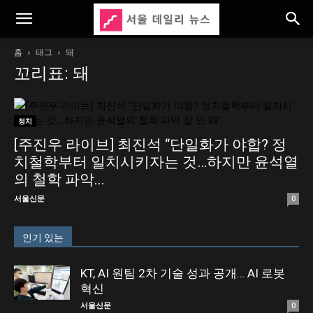
홈
태그
돼
꼬리표: 돼
정치
[주진우 라이브] 최진석 “단일화가 야합? 정
치철학부터 일치시키자는 것…하지만 윤석열
의 철학 파악...
서울신문
0
인기 있는
KT, AI 원팀 2차 기술 성과 공개… AI 로봇
혁신
서울신문
0