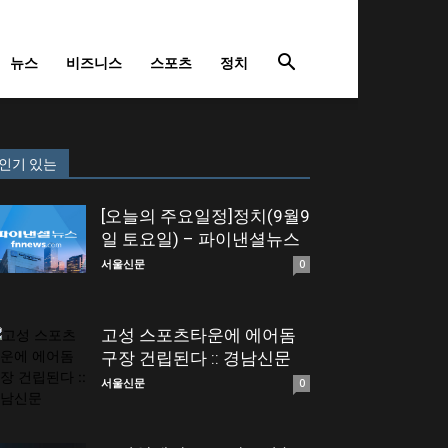
뉴스
비즈니스
스포츠
정치
인기 있는
[오늘의 주요일정]정치(9월9
일 토요일) – 파이낸셜뉴스
서울신문
0
고성 스포츠타운에 에어돔
구장 건립된다 :: 경남신문
서울신문
0