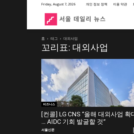
Friday, August 7, 2026
개인 정보 정책
이용 약관
서
홈
태그
대외사업
울
꼬리표: 대외사업
데
일
리
비즈니스
[컨콜] LG CNS “올해 대외사업 확
… AIDC 기회 발굴할 것”
뉴
서울신문