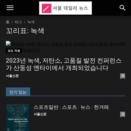
홈
태그
녹색
꼬리표: 녹색
보도 자료
2023년 녹색, 저탄소, 고품질 발전 컨퍼런스
가 산둥성 옌타이에서 개최되었습니다
서울신문
0
인기 있는
스포츠일반 : 스포츠 : 뉴스 : 한겨레
서울신문
0