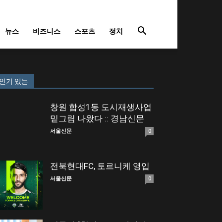
뉴스
비즈니스
스포츠
정치
인기 있는
창원 합성1동 도시재생사업
밑그림 나왔다 :: 경남신문
서울신문
0
전북현대FC, 토르니케 영입
서울신문
0