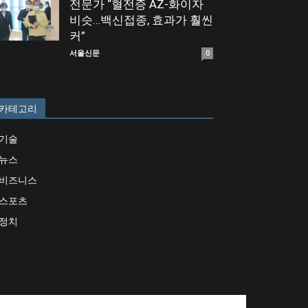
전문가 “혈전증 AZ-화이자
비슷…백신접종, 효과가 훨씬
커”
서울신문
0
카테고리
기술
뉴스
비즈니스
스포츠
정치