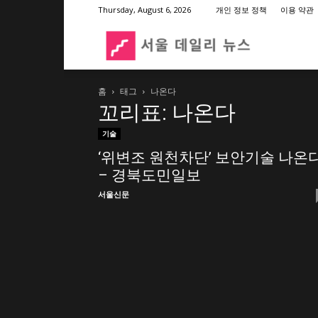
Thursday, August 6, 2026
개인 정보 정책
이용 약관
서
홈
태그
나온다
울
꼬리표: 나온다
기술
데
‘위변조 원천차단’ 보안기술 나온
– 경북도민일보
일
서울신문
리
뉴