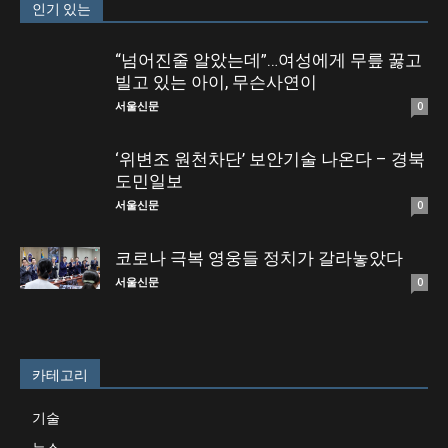
인기 있는
“넘어진줄 알았는데”…여성에게 무릎 꿇고
빌고 있는 아이, 무슨사연이
서울신문
0
‘위변조 원천차단’ 보안기술 나온다 – 경북
도민일보
서울신문
0
코로나 극복 영웅들 정치가 갈라놓았다
서울신문
0
카테고리
기술
뉴스