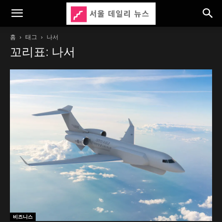
홈
태그
나서
꼬리표: 나서
비즈니스