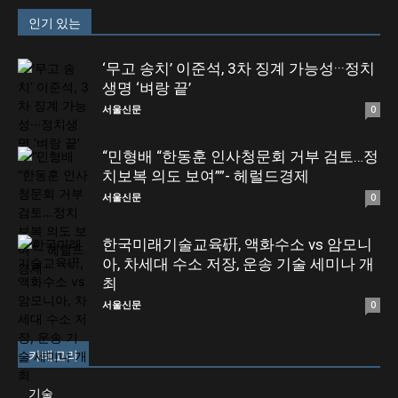
인기 있는
‘무고 송치’ 이준석, 3차 징계 가능성···정치
생명 ‘벼랑 끝’
서울신문
0
“민형배 “한동훈 인사청문회 거부 검토…정
치보복 의도 보여””- 헤럴드경제
서울신문
0
한국미래기술교육硏, 액화수소 vs 암모니
아, 차세대 수소 저장, 운송 기술 세미나 개
최
서울신문
0
카테고리
기술