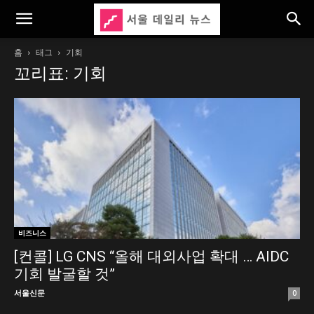
홈
태그
기회
꼬리표: 기회
비즈니스
[컨콜] LG CNS “올해 대외사업 확대 … AIDC
기회 발굴할 것”
서울신문
0