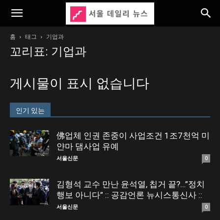
홈
태그
기업과
꼬리표: 기업과
게시물이 표시 없습니다
인기 있는
佛업체 인권 존중이 사업조건 1조7천억 미
얀마 댐사업 유예
서울신문
0
김형석 교수 만난 윤석열, 칩거 끝?…”정치
행보 아니다” :: 공감언론 뉴시스통신사 ::
서울신문
0