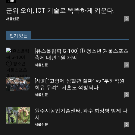
기술
군위 오이, ICT 기술로 똑똑하게 키운다.
서울신문
0
인기 있는
[유스올림픽 G-100] ① 청소년 겨울스포츠
축제 내년 1월 개막
서울신문
0
[사회]”고령에 심혈관 질환” vs “부하직원
회유 우려”…서훈도 석방되나
서울신문
0
원주시농업기술센터, 과수 화상병 방제 나
서
서울신문
0