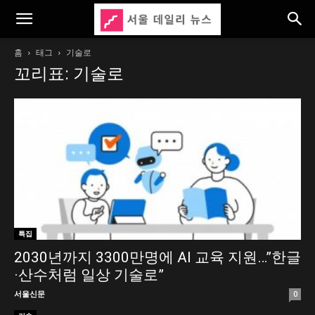
홈
태그
기술로
꼬리표: 기술로
특집
2030년까지 3300만명에 AI 교육 지원…”한글
·산수처럼 일상 기술로”
서울신문
0