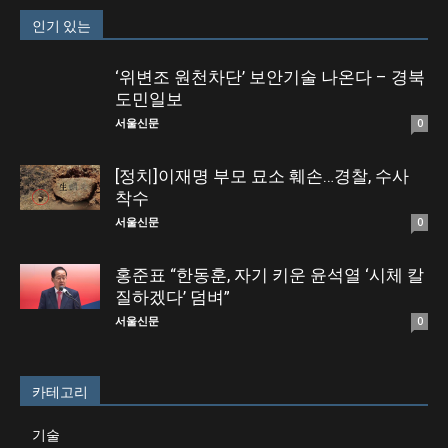
인기 있는
‘위변조 원천차단’ 보안기술 나온다 – 경북
도민일보
서울신문
0
[정치]이재명 부모 묘소 훼손…경찰, 수사
착수
서울신문
0
홍준표 “한동훈, 자기 키운 윤석열 ‘시체 칼
질하겠다’ 덤벼”
서울신문
0
카테고리
기술