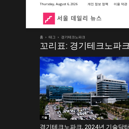
Thursday, August 6, 2026
개인 정보 정책
이용 약관
서
홈
태그
경기테크노파크
울
꼬리표: 경기테크노파
데
일
리
기술
뉴
경기테크노파크, 2024년 기술닥