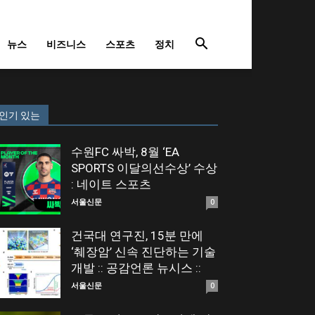
뉴스
비즈니스
스포츠
정치
인기 있는
수원FC 싸박, 8월 ‘EA
SPORTS 이달의선수상’ 수상
: 네이트 스포츠
서울신문
0
건국대 연구진, 15분 만에
‘췌장암’ 신속 진단하는 기술
개발 :: 공감언론 뉴시스 ::
서울신문
0