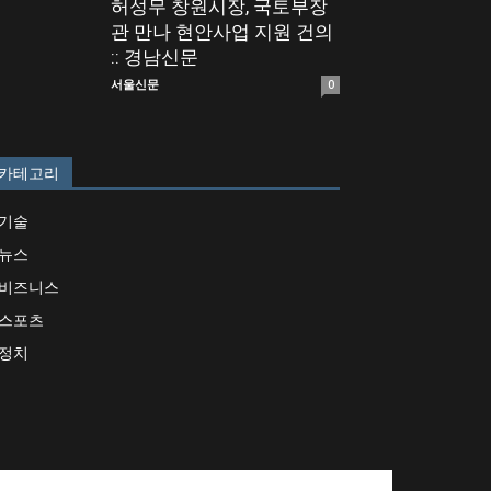
허성무 창원시장, 국토부장
관 만나 현안사업 지원 건의
:: 경남신문
서울신문
0
카테고리
기술
뉴스
비즈니스
스포츠
정치