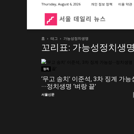
Thursday, August 6, 2026
개인 정보 정책
이용 약관
서
홈
태그
가능성정치생명
울
꼬리표: 가능성정치생
데
정치
‘무고 송치’ 이준석, 3차 징계 가능
일
···정치생명 ‘벼랑 끝’
서울신문
리
뉴