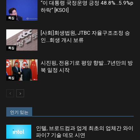
“이 대통령 국정운영 긍정 48.8%…5.9%p
하락“ [KSOI]
특집
[사회]회생법원, JTBC 자율구조조정 승
인…회생 개시 보류
특집
시진핑, 전용기로 평양 향발…7년만의 방
북 일정 시작
특집
인기 있는
인텔, 브로드컴과 업계 최초의 업체간 와이
파이7 기술 데모 시연