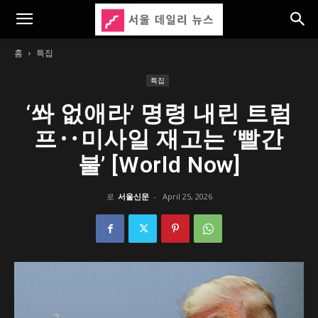
홈
특집
특집
‘쏴 없애라’ 명령 내린 트럼
프‥미사일 재고는 ‘빨간
불’ [World Now]
로
서울신문
-
April 25, 2026