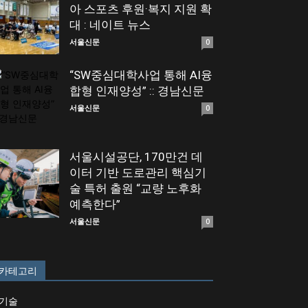
아 스포츠 후원·복지 지원 확
대 : 네이트 뉴스
서울신문
0
“SW중심대학사업 통해 AI융
합형 인재양성” :: 경남신문
서울신문
0
서울시설공단, 170만건 데
이터 기반 도로관리 핵심기
술 특허 출원 “교량 노후화
예측한다”
서울신문
0
카테고리
기술