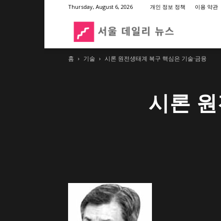
Thursday, August 6, 2026
개인 정보 정책
이용 약관
서
홈
기술
시론 원전생태계 복구 핵심은 기술·금융
울
시론 원
데
일
리
뉴