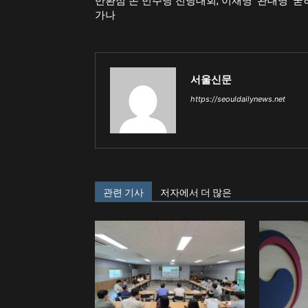
반환점 돈 민주당 전당대회, 이재명 ‘완대명’ 굳
가나
서울신문
https://seouldailynews.net
관련 기사
저자에서 더 많은